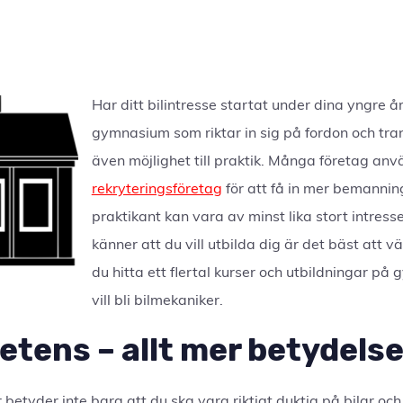
Har ditt bilintresse startat under dina yngre år
gymnasium som riktar in sig på fordon och tran
även möjlighet till praktik. Många företag an
rekryteringsföretag
för att få in mer bemanning
praktikant kan vara av minst lika stort intres
känner att du vill utbilda dig är det bäst att v
du hitta ett flertal kurser och utbildningar på
vill bli bilmekaniker.
tens – allt mer betydelse
betyder inte bara att du ska vara riktigt duktig på bilar och