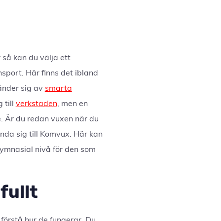
 så kan du välja ett
sport. Här finns det ibland
vänder sig av
smarta
 till
verkstaden
, men en
se. Är du redan vuxen när du
ända sig till Komvux. Här kan
 gymnasial nivå för den som
fullt
 förstå hur de fungerar. Du