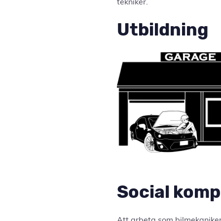
tekniker.
Utbildning
Social kompe
Att arbeta som bilmekaniker 