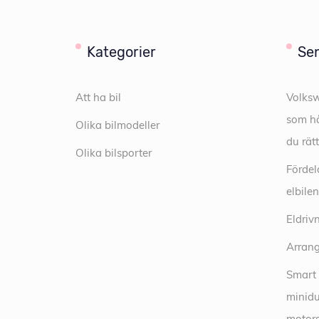
Kategorier
Sen
Att ha bil
Volksw
som hå
Olika bilmodeller
du rät
Olika bilsporter
Fördel
elbilen
Eldriv
Arrang
Smart 
minidum
motors