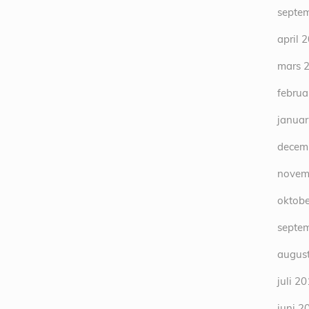
septe
april 
mars 
februa
januar
decem
novem
oktobe
septe
august
juli 2
juni 2