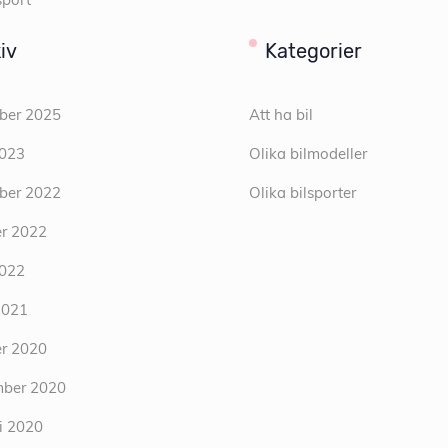
e
iv
Kategorier
ber 2025
Att ha bil
2023
Olika bilmodeller
ber 2022
Olika bilsporter
r 2022
2022
2021
r 2020
mber 2020
i 2020