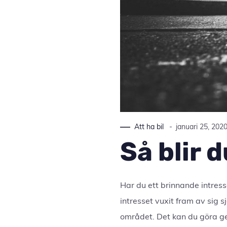
Att ha bil
januari 25, 202
Så blir 
Har du ett brinnande intress
intresset vuxit fram av sig s
området. Det kan du göra gen