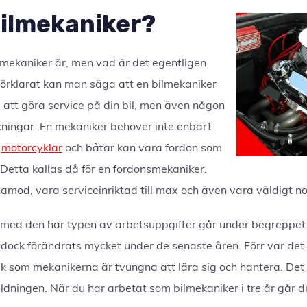
bilmekaniker?
ilmekaniker är, men vad är det egentligen
förklarat kan man säga att en bilmekaniker
 att göra service på din bil, men även någon
kningar. En mekaniker behöver inte enbart
n
motorcyklar
och båtar kan vara fordon som
Detta kallas då för en fordonsmekaniker.
ålamod, vara serviceinriktad till max och även vara väldigt no
 med den här typen av arbetsuppgifter går under begreppet
 dock förändrats mycket under de senaste åren. Förr var de
onik som mekanikerna är tvungna att lära sig och hantera. D
dningen. När du har arbetat som bilmekaniker i tre år går du ö